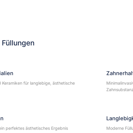
 Füllungen
alien
Zahnerhal
Keramiken für langlebige, ästhetische
Minimalinvasi
Zahnsubstan
en
Langlebigk
ein perfektes ästhetisches Ergebnis
Moderne Füllu