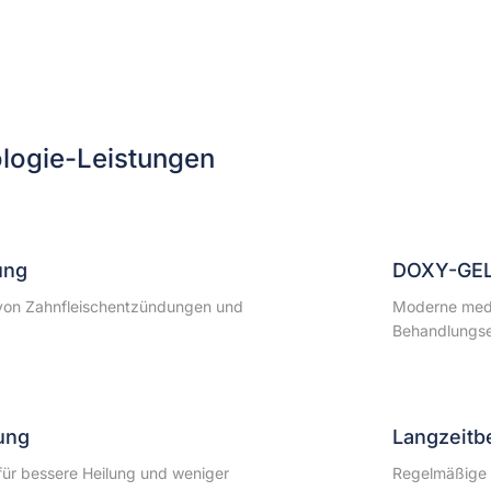
logie-Leistungen
ung
DOXY-GEL
 von Zahnfleischentzündungen und
Moderne medi
Behandlungse
ung
Langzeitb
für bessere Heilung und weniger
Regelmäßige 